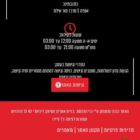
כתובתינו:
אנפה 1 מרכז מור אילת
שעות פעילות:
ימים א-ה משעה 12:00 עד 03:00
מוצ"ש משעה 21:00 עד 03:00
הסדרי נגישות בעסק:
הגשת מזון לשולחנות, מושבים נגישים, כניסה נגישה למתחם מסחריים חניה נגישה,
שירותים נגישים.
נגישות האתר
האתר נבנה ומתוחק ע"י
כריזמהAD
בניית אתרים ושיווק דיגיטלי © כל הזכויות
שמורות לפיצה דל פיירו
מדיניות פרטיות
| תקנון האתר |
מאמרים