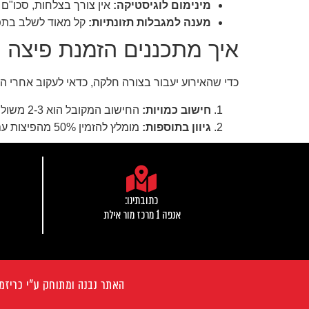
מינימום לוגיסטיקה:
אין צורך בצלחות, סכו"ם
מענה למגבלות תזונתיות:
קל מאוד לשלב בת
איך מתכננים הזמנת פיצה 
כדי שהאירוע יעבור בצורה חלקה, כדאי לעקוב אחרי ה
חישוב כמויות:
החישוב המקובל הוא 2-3 משולשים למבוגר ו-1.5-2 משולשים לילד. תמיד כדאי להזמין 10% יותר לביטחון.
גיוון בתוספות:
מומלץ להזמין 50% מהפיצות עם תוספות קלאסיות (זיתים, פטריות, תירס) ו-50% עם תוספות מ
כתובתינו:
אנפה 1 מרכז מור אילת
האתר נבנה ומתוחק ע"י
כריזמהD