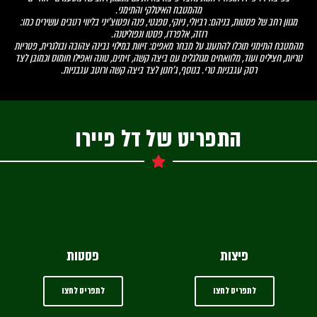
מהמטבח האיטלקי והתימני.
מגוון רחב של פסטות, בניהם: רביולי, ניוקי, ספגטי, פנה ופטוצ'יני בליווי רטבים עשירים כמו:
רוזה, אלפרדו, פסטו ונפוליטנה.
מהמטבח התימני תוכלו להתענג על מבחר מאפים: זיוות במילוי גבינה צהובה ובולגרית, פטריות
טריות, חצילים ועוד, מלוואחים מגולגלים עם ביצה קשה, זיתים, טונה ואפילו חומוס וכמובן לצד
רסק עגבניות טרי. בנוסף, ג’חנון לצד ביצה קשה ורוטב עגבניות.
התפריט של דל פיירו
פיצות
פסטות
לתפריט לחצו
לתפריט לחצו