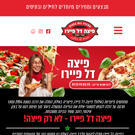
מבצעים ומחירים מיוחדים לחיילים ובסיסים
להזמנות חייגו: 0723938535
מחפשים פיצריות באילת? פיצה דל פיירו, פיצריה באילת, החלה את דרכה בשנת 1984 ומאז
חרטה על דגלה להגיש לתושבי אילת את הפיצה המעולה ביותר תוך שימת דגש על בצק
איכותי, רוטב עשיר וגבינה משובחת.
פיצה דל פיירו - לא רק פיצה!
בפיצה דל פיירו תוכלו ליהנות מלבד פיצה באילת גם ממגוון רחב של מטעמים ייחודיים