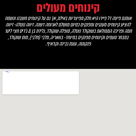
קינוחים מעולים
אומנם פיצה דל פיירו היא חלק מפיצריות באילת, אך גם על קינוחים חשבנו ונשמח
להציע קינוחים מענגים ומפנקים כסיום מושלם לארוחה דשנה. זיווה נוטלה- זיווה
חמה ופריכה הממולאת בשוקולד נוטלה, סופלה שוקולד, גלידת בן & ג'ריס חצי ליטר
במבחר טעמים וקינוחים מפנקים במיוחד- בוואריה, מלבי (חלבי), מוס שוקולד,
פנקוטה, עוגת גבינה וקדאיף.